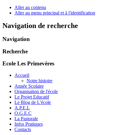
Aller au contenu
Aller au menu principal et à l'identification
Navigation de recherche
Navigation
Recherche
Ecole Les Primevères
Accueil
Notre histoire
Année Scolaire
Organisation de l'école
Le Projet Educatif
Le Blog de L'école
A.P.E.L
O.G.E.C
La Pastorale
Infos Pratiques
Contacts